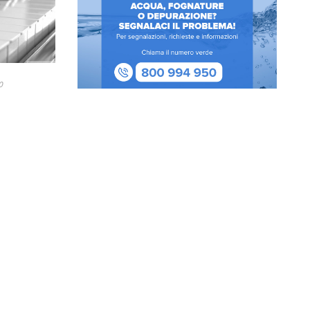
0
zioni del
,
ccordatura
e presentata