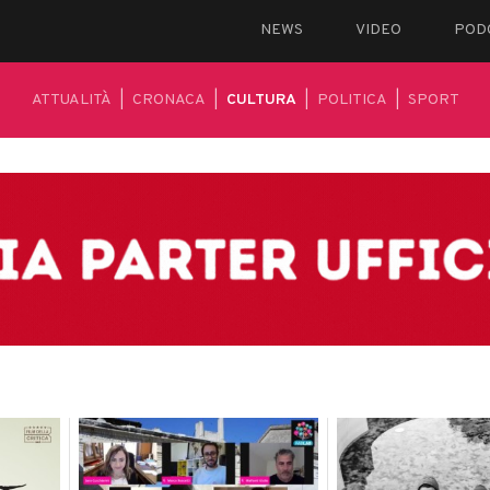
NEWS
VIDEO
POD
ATTUALITÀ
|
CRONACA
|
CULTURA
|
POLITICA
|
SPORT