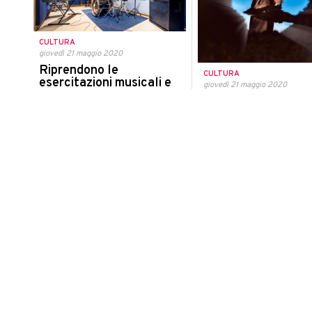
CULTURA
giovedì 21 maggio 2020
Riprendono le
CULTURA
esercitazioni musicali e
giovedì 21 maggio 2020
coreutiche, il presidente
Un arboreto a San
Ceriscioli firma il decreto
Germano per una n
proposta ludica,
Il decreto entra in vigore alle ore 00.00
del 22 maggio 2020
educativa e sensor
L'associazione Strada San G
Tavullia pianterà 250 alberi 
progetto rivolto ad adulti e 