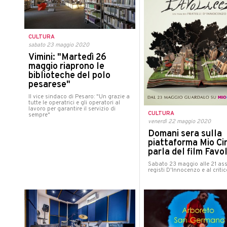
CULTURA
sabato 23 maggio 2020
Vimini: "Martedì 26
maggio riaprono le
biblioteche del polo
pesarese"
Il vice sindaco di Pesaro: "Un grazie a
tutte le operatrici e gli operatori al
lavoro per garantire il servizio di
CULTURA
sempre"
venerdì 22 maggio 2020
Domani sera sulla
piattaforma Mio Ci
parla del film Favo
Sabato 23 maggio alle 21 ass
registi D'Innocenzo e al critic