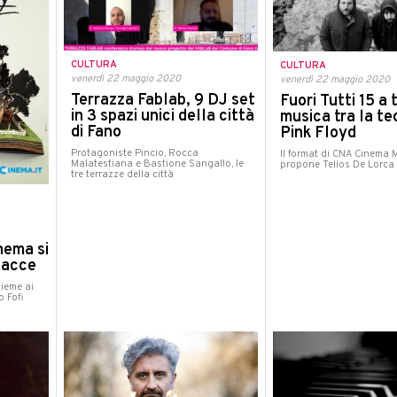
CULTURA
CULTURA
venerdì 22 maggio 2020
venerdì 22 maggio 2020
Terrazza Fablab, 9 DJ set
Fuori Tutti 15 a 
in 3 spazi unici della città
musica tra la te
di Fano
Pink Floyd
Protagoniste Pincio, Rocca
Il format di CNA Cinema 
Malatestiana e Bastione Sangallo, le
propone Telios De Lorca e 
tre terrazze della città
nema si
lacce
ieme ai
o Fofi