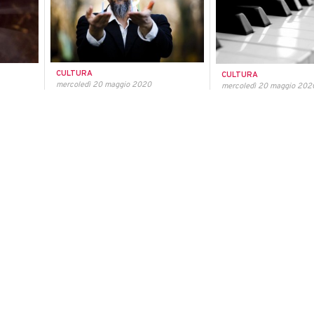
CULTURA
CULTURA
mercoledì 20 maggio 2020
mercoledì 20 maggio 202
Con Ascanio Celestini a
Riaperte le iscri
Pesaro il primo
uova
corso "Restauro
spettacolo teatrale in
riparazione e a
Italia dopo il lockdown
iale
pianoforte"
Si esibirà con il suo cavallo di battaglia
ermano di
La domanda dovrà esser
"Radio Clandestina" in un Teatro
per un
entro il 29 giugno
Sperimentale riorganizzato nella
bambini
massima sicurezza.