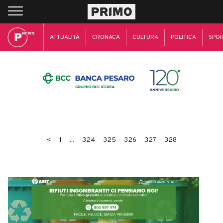
ATTUALITÀ
CRONACA
CULTURA
POLITICA
SPO
<
1
...
324
325
326
327
328