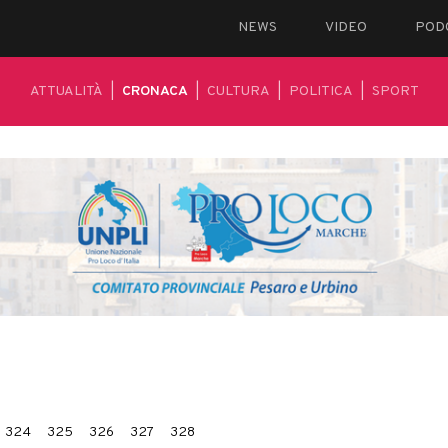
NEWS
VIDEO
POD
ATTUALITÀ
|
CRONACA
|
CULTURA
|
POLITICA
|
SPORT
324
325
326
327
328