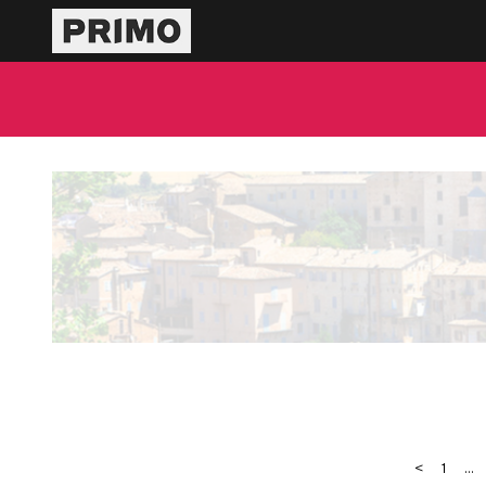
<
1
...