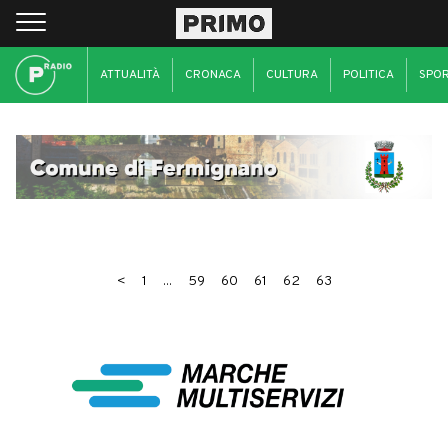
ATTUALITÀ
CRONACA
CULTURA
POLITICA
SPO
<
1
...
59
60
61
62
63