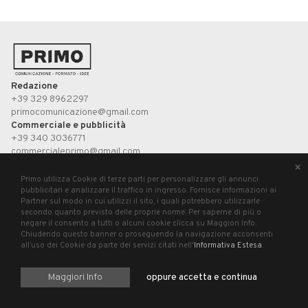
Redazione
+39 329 8962297
primocomunicazione@gmail.com
Commerciale e pubblicità
+39 340 3036771
commercialeprimo@gmail.com
×
Primo utilizza Cookie di terze parti per personalizzare gli annunci
UP STUDIO
pubblicitari e analizzare il traffico in ingresso. Fornisce informazioni ai
Partner sul modo in cui utilizzi il sito, i quali potrebbero utilizzarle
secondo quanto previsto delle proprie norme. Per saperne di più o
Primo, registrazione presso il Tribunale di Pesaro n°3/2019 del 21 agosto 2019.
negare il consento a tutti o alcuni cookie clicca su Maggiori Info.
P.Iva 02699620411
Chiudendo questo banner o proseguendo la navigazione acconsenti
all’uso dei Cookie da parte dei servizi citati nell'
Informativa Estesa
.
Maggiori Info
oppure accetta e continua