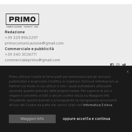
Redazione
+39 329 8962297
primocomunicazione@gmail.com
Commerciale e pubblicità
+39 340 3036771
commercialeprimo@gmail.com
×
UP STUDIO
Primo utilizza Cookie di terze parti per personalizzare gli annunci
pubblicitari e analizzare il traffico in ingresso. Fornisce informazioni ai
Partner sul modo in cui utilizzi il sito, i quali potrebbero utilizzarle
Primo, registrazione presso il Tribunale di Pesaro n°3/2019 del 21 agosto 2019.
secondo quanto previsto delle proprie norme. Per saperne di più o
P.Iva 02699620411
negare il consento a tutti o alcuni cookie clicca su Maggiori Info.
Chiudendo questo banner o proseguendo la navigazione acconsenti
all’uso dei Cookie da parte dei servizi citati nell'
Informativa Estesa
.
Maggiori Info
oppure accetta e continua