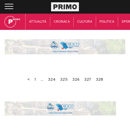
ATTUALITÀ
CRONACA
CULTURA
POLITICA
SPO
<
1
...
324
325
326
327
328