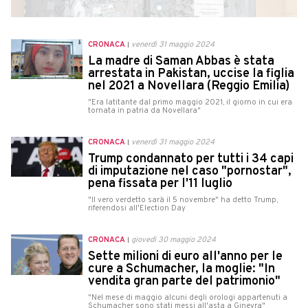
CRONACA
venerdì 31 maggio 2024
La madre di Saman Abbas è stata
arrestata in Pakistan, uccise la figlia
nel 2021 a Novellara (Reggio Emilia)
"Era latitante dal primo maggio 2021, il giorno in cui era
tornata in patria da Novellara"
CRONACA
venerdì 31 maggio 2024
Trump condannato per tutti i 34 capi
di imputazione nel caso "pornostar",
pena fissata per l'11 luglio
"Il vero verdetto sarà il 5 novembre" ha detto Trump,
riferendosi all'Election Day
CRONACA
giovedì 30 maggio 2024
Sette milioni di euro all'anno per le
cure a Schumacher, la moglie: "In
vendita gran parte del patrimonio"
"Nel mese di maggio alcuni degli orologi appartenuti a
Schumacher sono stati messi all'asta a Ginevra"