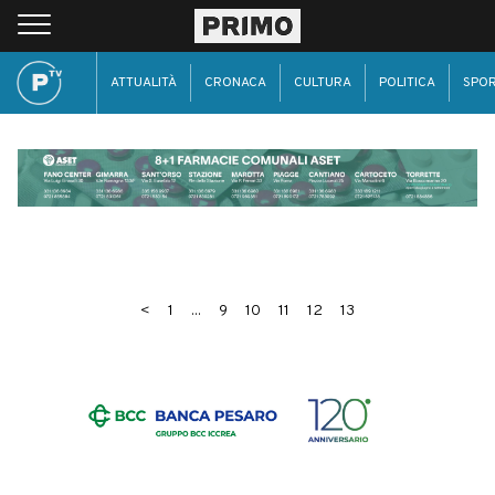
ATTUALITÀ
CRONACA
CULTURA
POLITICA
SPO
<
1
...
9
10
11
12
13