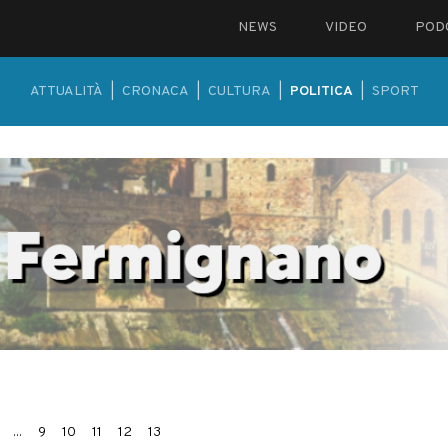
NEWS
VIDEO
POD
ATTUALITÀ
|
CRONACA
|
CULTURA
|
POLITICA
|
SPORT
...
9
10
11
12
13