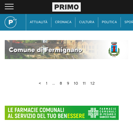
ATTUALITÀ
CRONACA
CULTURA
POLITICA
SPO
<
1
...
8
9
10
11
12