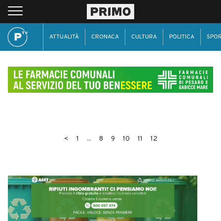
ATTUALITÀ
CRONACA
CULTURA
POLITICA
SPO
<
1
...
8
9
10
11
12