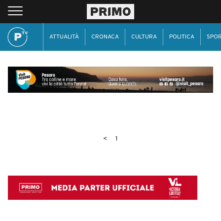
ATTUALITÀ
CRONACA
CULTURA
POLITICA
SPO
<
1