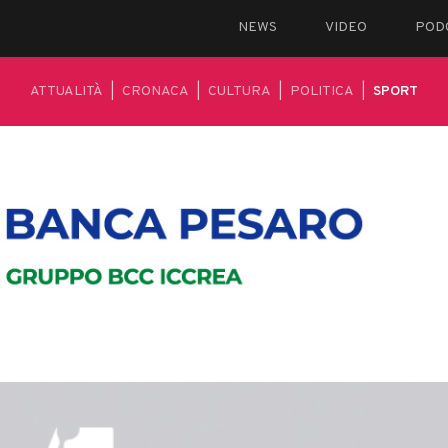
NEWS
VIDEO
POD
ATTUALITÀ
|
CRONACA
|
CULTURA
|
POLITICA
|
SPORT