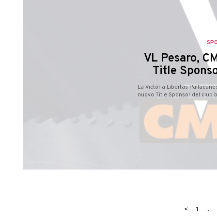
SP
VL Pesaro, CM
Title Sponso
La Victoria Libertas Pallacan
nuovo Title Sponsor del club b
<
1
...