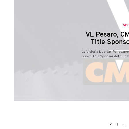
SP
VL Pesaro, CM
Title Sponso
La Victoria Libertas Pallacan
nuovo Title Sponsor del club b
<
1
...