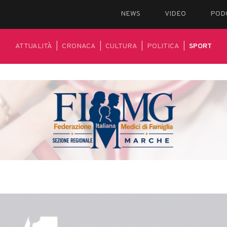
NEWS
VIDEO
POD
ATTUALITÀ
|
CRONACA
|
CULTURA
|
POLITICA
|
SPORT