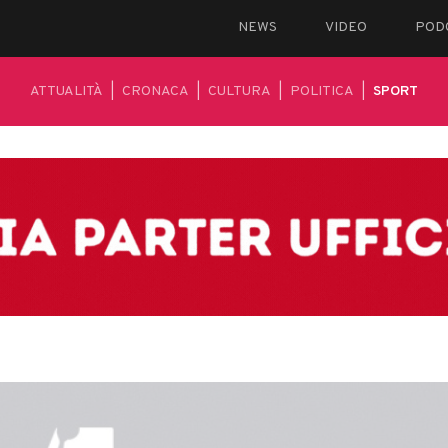
NEWS
VIDEO
POD
ATTUALITÀ
|
CRONACA
|
CULTURA
|
POLITICA
|
SPORT