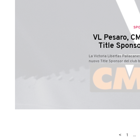
SP
VL Pesaro, CM
Title Sponso
La Victoria Libertas Pallacan
nuovo Title Sponsor del club b
<
1
...