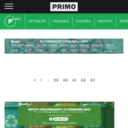
ATTUALITÀ
CRONACA
CULTURA
POLITICA
SPO
<
1
...
59
60
61
62
63