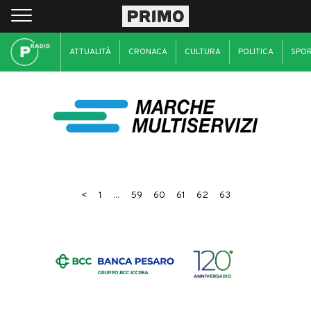
ATTUALITÀ
CRONACA
CULTURA
POLITICA
SPO
<
1
...
59
60
61
62
63