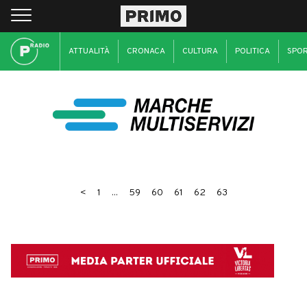
ATTUALITÀ
CRONACA
CULTURA
POLITICA
SPO
<
1
...
59
60
61
62
63