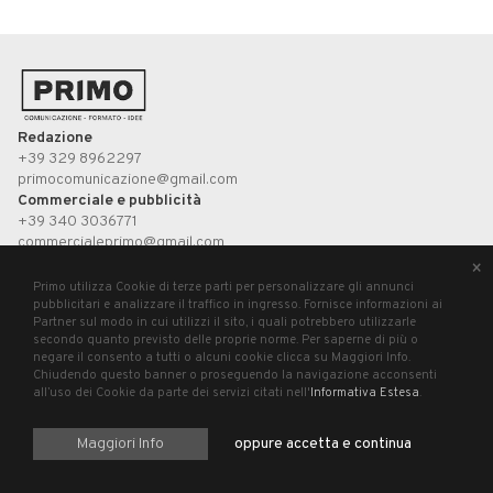
Redazione
+39 329 8962297
primocomunicazione@gmail.com
Commerciale e pubblicità
+39 340 3036771
commercialeprimo@gmail.com
×
Primo utilizza Cookie di terze parti per personalizzare gli annunci
UP STUDIO
pubblicitari e analizzare il traffico in ingresso. Fornisce informazioni ai
Partner sul modo in cui utilizzi il sito, i quali potrebbero utilizzarle
secondo quanto previsto delle proprie norme. Per saperne di più o
Primo, registrazione presso il Tribunale di Pesaro n°3/2019 del 21 agosto 2019.
negare il consento a tutti o alcuni cookie clicca su Maggiori Info.
P.Iva 02699620411
Chiudendo questo banner o proseguendo la navigazione acconsenti
all’uso dei Cookie da parte dei servizi citati nell'
Informativa Estesa
.
Maggiori Info
oppure accetta e continua