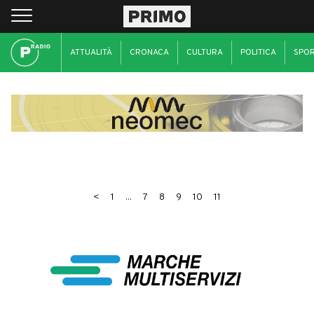
ATTUALITÀ
CRONACA
CULTURA
POLITICA
SPO
<
1
...
7
8
9
10
11