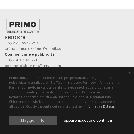
Redazione
+39 329 8962297
primocomunicazione@gmail.com
Commerciale e pubblicità
+39 340 3036771
commercialeprimo@gmail.com
×
Primo utilizza Cookie di terze parti per personalizzare gli annunci
UP STUDIO
pubblicitari e analizzare il traffico in ingresso. Fornisce informazioni ai
Partner sul modo in cui utilizzi il sito, i quali potrebbero utilizzarle
secondo quanto previsto delle proprie norme. Per saperne di più o
Primo, registrazione presso il Tribunale di Pesaro n°3/2019 del 21 agosto 2019.
negare il consento a tutti o alcuni cookie clicca su Maggiori Info.
P.Iva 02699620411
Chiudendo questo banner o proseguendo la navigazione acconsenti
all’uso dei Cookie da parte dei servizi citati nell'
Informativa Estesa
.
Maggiori Info
oppure accetta e continua