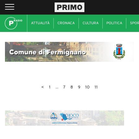
ATTUALITÀ
CRONACA
CULTURA
POLITICA
SPO
<
1
...
7
8
9
10
11