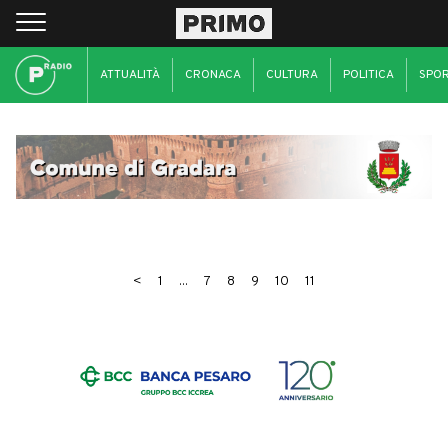
ATTUALITÀ
CRONACA
CULTURA
POLITICA
SPO
<
1
...
7
8
9
10
11