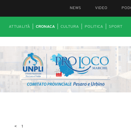
NEWS
VIDEO
POD
ATTUALITÀ
|
CRONACA
|
CULTURA
|
POLITICA
|
SPORT
<
1