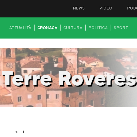
NEWS
VIDEO
POD
ATTUALITÀ
|
CRONACA
|
CULTURA
|
POLITICA
|
SPORT
<
1