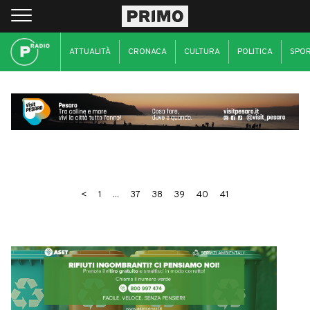
ATTUALITÀ
CRONACA
CULTURA
POLITICA
SPO
<
1
...
37
38
39
40
41