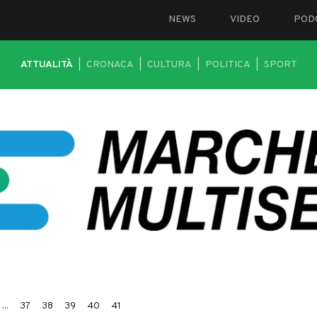
NEWS
VIDEO
POD
ATTUALITÀ
|
CRONACA
|
CULTURA
|
POLITICA
|
SPORT
...
37
38
39
40
41