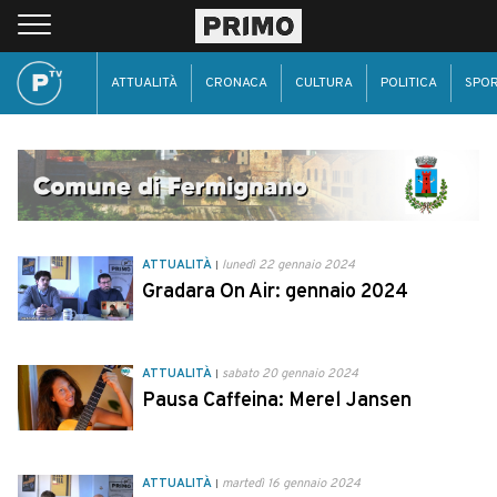
ATTUALITÀ
CRONACA
CULTURA
POLITICA
SPO
ATTUALITÀ
lunedì 22 gennaio 2024
Gradara On Air: gennaio 2024
ATTUALITÀ
sabato 20 gennaio 2024
Pausa Caffeina: Merel Jansen
ATTUALITÀ
martedì 16 gennaio 2024