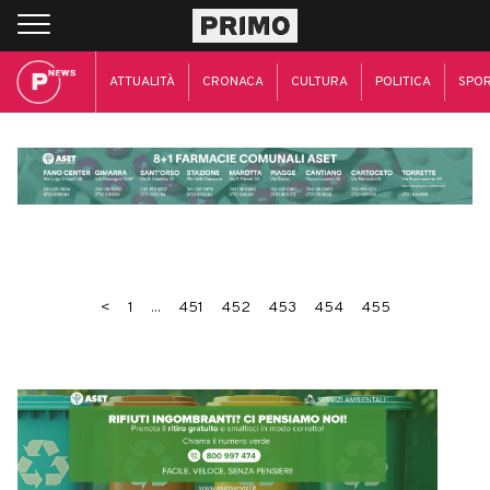
ATTUALITÀ
CRONACA
CULTURA
POLITICA
SPO
<
1
...
451
452
453
454
455