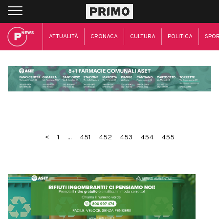
ATTUALITÀ
CRONACA
CULTURA
POLITICA
SPO
<
1
...
451
452
453
454
455