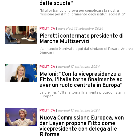
delle scuole"
"Miglior banco di prova per completare la nostra
missione per il miglioramento degli istituti scolastici"
POLITICA
mercoledì 18 settembre 2024
Pierotti confermato presidente di
Marche Multiservizi
L'annuncio è arrivato oggi dal sindaco di Pesaro, Andrea
Biancani
POLITICA
martedì 17 settembre 2024
Meloni: "Con la vicepresidenza a
Fitto, l'Italia torna finalmente ad
aver un ruolo centrale in Europa"
La premier: "L'Italia torna finalmente protagonista in
Europa"
POLITICA
martedì 17 settembre 2024
Nuova Commissione Europea, von
der Leyen propone Fitto come
vicepresidente con delega alle
Riforme