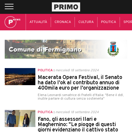
ATTUALITÀ
CRONACA
CULTURA
POLITICA
SPO
POLITICA
mercoledì 18 settembre 2024
Macerata Opera Festival, il Senato
ha dato l'ok al contributo annuo di
400mila euro per l'organizzazione
Elena Leonardi senatrice di Fratelli d'Italia: "Bene il ddl,
inutile parlare di cultura senza sostenerla"
POLITICA
mercoledì 18 settembre 2024
Fano, gli assessori Ilari e
Maghernino: "Le piogge di questi
giorni evidenziano il cattivo stato