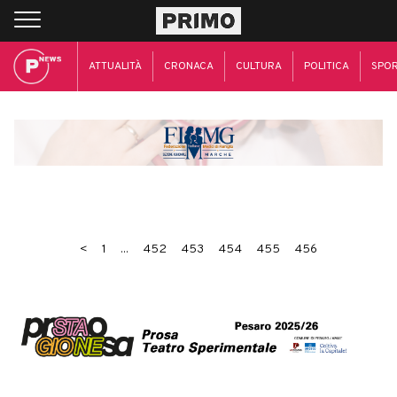
ATTUALITÀ
CRONACA
CULTURA
POLITICA
SPO
<
1
...
452
453
454
455
456