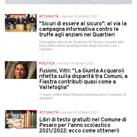
ATTUALITÀ
martedì 19 ottobre 2021
"Sicuri di essere al sicuro": al via la
campagna informativa contro le
truffe agli anziani nei Quartieri
Il progetto arriva nei Quartieri di Pesaro insieme alle
forze dell'ordine, protagoniste degli incontri con i
cittadini
POLITICA
martedì 19 ottobre 2021
Fusioni, Vitri: "La Giunta Acquaroli
rifletta sulla disparità tra Comuni, a
Fiastra contributi quasi come a
Vallefoglia"
"I nuovi criteri della Regione penalizzano il numero di
abitanti"
ATTUALITÀ
martedì 19 ottobre 2021
Libri di testo gratuiti nel Comune di
Pesaro per l'anno scolastico
2021/2022: ecco come ottenerli