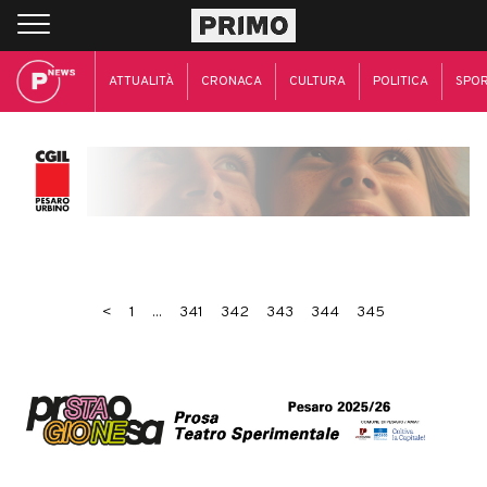
ATTUALITÀ
CRONACA
CULTURA
POLITICA
SPO
<
1
...
341
342
343
344
345