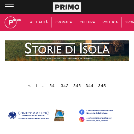
ATTUALITÀ
CRONACA
CULTURA
POLITICA
SPO
<
1
...
341
342
343
344
345