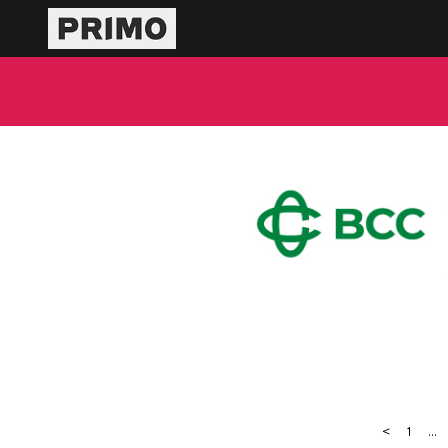
<
1
...