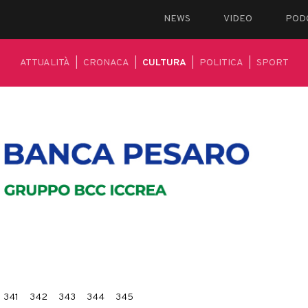
NEWS
VIDEO
POD
ATTUALITÀ
|
CRONACA
|
CULTURA
|
POLITICA
|
SPORT
341
342
343
344
345