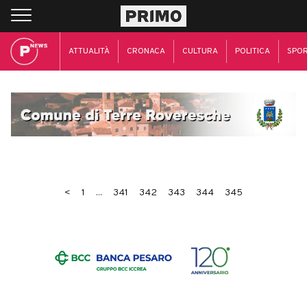
ATTUALITÀ
CRONACA
CULTURA
POLITICA
SPO
<
1
...
341
342
343
344
345