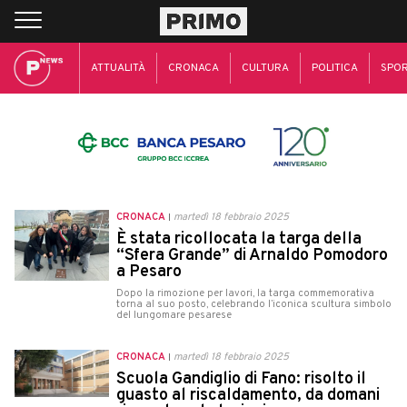
ATTUALITÀ
CRONACA
CULTURA
POLITICA
SPO
CRONACA
martedì 18 febbraio 2025
È stata ricollocata la targa della
“Sfera Grande” di Arnaldo Pomodoro
a Pesaro
Dopo la rimozione per lavori, la targa commemorativa
torna al suo posto, celebrando l’iconica scultura simbolo
del lungomare pesarese
CRONACA
martedì 18 febbraio 2025
Scuola Gandiglio di Fano: risolto il
guasto al riscaldamento, da domani