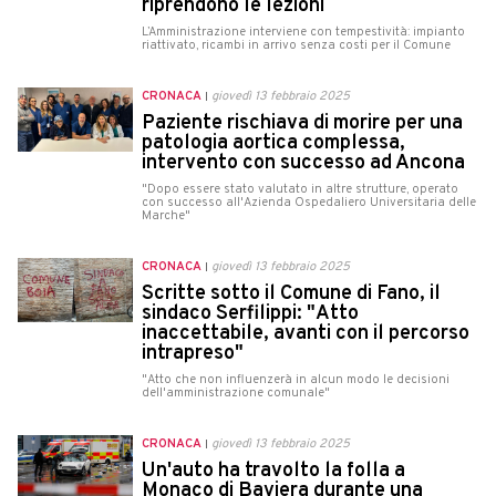
riprendono le lezioni
L’Amministrazione interviene con tempestività: impianto
riattivato, ricambi in arrivo senza costi per il Comune
CRONACA
giovedì 13 febbraio 2025
Paziente rischiava di morire per una
patologia aortica complessa,
intervento con successo ad Ancona
"Dopo essere stato valutato in altre strutture, operato
con successo all'Azienda Ospedaliero Universitaria delle
Marche"
CRONACA
giovedì 13 febbraio 2025
Scritte sotto il Comune di Fano, il
sindaco Serfilippi: "Atto
inaccettabile, avanti con il percorso
intrapreso"
"Atto che non influenzerà in alcun modo le decisioni
dell'amministrazione comunale"
CRONACA
giovedì 13 febbraio 2025
Un'auto ha travolto la folla a
Monaco di Baviera durante una