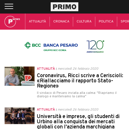
ATTUALITÀ
CRONACA
CULTURA
POLITICA
SPO
ATTUALITÀ
mercoledì 26 febbraio 2020
Coronavirus, Ricci scrive a Ceriscioli:
«Riallacciamo il rapporto Stato-
Regione»
Il sindaco di Pesaro inviata alla calma: "Riapriamo il
dialogo e manteniamo la calma"
ATTUALITÀ
mercoledì 26 febbraio 2020
Università e imprese, gli studenti di
Urbino alla conquista dei mercati
globali con l'azienda marchigiana