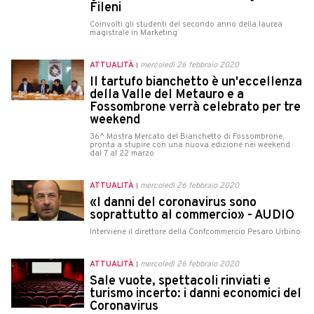
Fileni
Coinvolti gli studenti del secondo anno della laurea
magistrale in Marketing
ATTUALITÀ
mercoledì 26 febbraio 2020
Il tartufo bianchetto è un'eccellenza
della Valle del Metauro e a
Fossombrone verrà celebrato per tre
weekend
36^ Mostra Mercato del Bianchetto di Fossombrone,
pronta a stupire con una nuova edizione nei weekend
dal 7 al 22 marzo
ATTUALITÀ
mercoledì 26 febbraio 2020
«I danni del coronavirus sono
soprattutto al commercio» - AUDIO
Interviene il direttore della Confcommercio Pesaro Urbino
ATTUALITÀ
mercoledì 26 febbraio 2020
Sale vuote, spettacoli rinviati e
turismo incerto: i danni economici del
Coronavirus