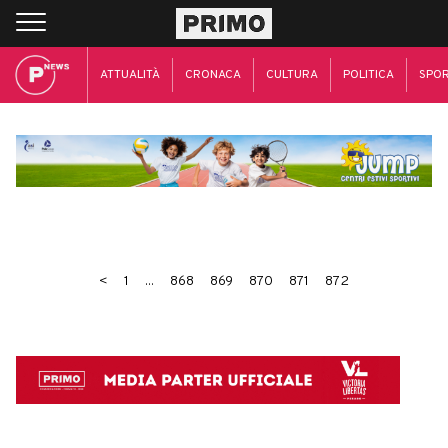
ATTUALITÀ
CRONACA
CULTURA
POLITICA
SPO
<
1
...
868
869
870
871
872