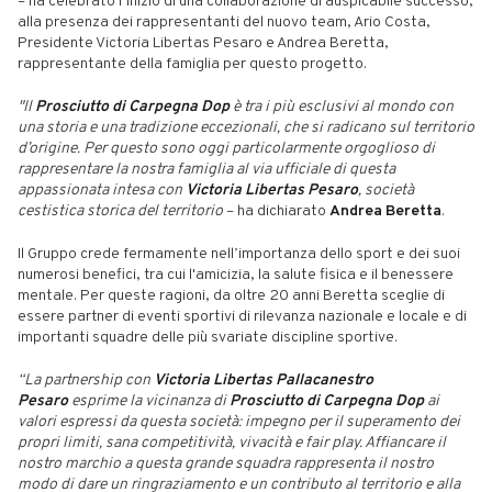
– ha celebrato l’inizio di una collaborazione di auspicabile successo,
alla presenza dei rappresentanti del nuovo team, Ario Costa,
Presidente Victoria Libertas Pesaro e Andrea Beretta,
rappresentante della famiglia per questo progetto.
"Il
Prosciutto di Carpegna Dop
è tra i più esclusivi al mondo con
una storia e una tradizione eccezionali, che si radicano sul territorio
d’origine. Per questo sono oggi particolarmente orgoglioso di
rappresentare la nostra famiglia al via ufficiale di questa
appassionata intesa con
Victoria Libertas Pesaro
, società
cestistica storica del territorio
– ha dichiarato
Andrea Beretta
.
Il Gruppo crede fermamente nell’importanza dello sport e dei suoi
numerosi benefici, tra cui l'amicizia, la salute fisica e il benessere
mentale. Per queste ragioni, da oltre 20 anni Beretta sceglie di
essere partner di eventi sportivi di rilevanza nazionale e locale e di
importanti squadre delle più svariate discipline sportive.
“La partnership con
Victoria Libertas Pallacanestro
Pesaro
esprime la vicinanza di
Prosciutto di Carpegna Dop
ai
valori espressi da questa società: impegno per il superamento dei
propri limiti, sana competitività, vivacità e fair play. Affiancare il
nostro marchio a questa grande squadra rappresenta il nostro
modo di dare un ringraziamento e un contributo al territorio e alla