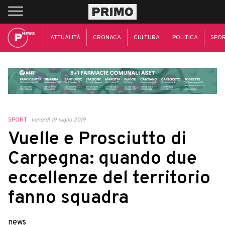
ATTUALITÀ
CRONACA
CULTURA
POLITICA
SPO
SPORT
venerdì 19 luglio 2019
Vuelle e Prosciutto di
Carpegna: quando due
eccellenze del territorio
fanno squadra
news