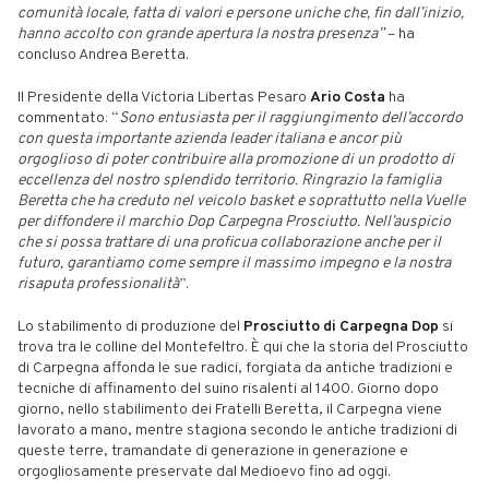
comunità locale, fatta di valori e persone uniche che, fin dall’inizio,
hanno accolto con grande apertura la nostra presenza”
– ha
concluso Andrea Beretta.
Il Presidente della Victoria Libertas Pesaro
Ario Costa
ha
commentato: “
Sono entusiasta per il raggiungimento dell’accordo
con questa importante azienda leader italiana e ancor più
orgoglioso di poter contribuire alla promozione di un prodotto di
eccellenza del nostro splendido territorio. Ringrazio la famiglia
Beretta che ha creduto nel veicolo basket e soprattutto nella Vuelle
per diffondere il marchio Dop Carpegna Prosciutto. Nell’auspicio
che si possa trattare di una proficua collaborazione anche per il
futuro, garantiamo come sempre il massimo impegno e la nostra
risaputa professionalità
”.
Lo stabilimento di produzione del
Prosciutto di Carpegna Dop
si
trova tra le colline del Montefeltro. È qui che la storia del Prosciutto
di Carpegna affonda le sue radici, forgiata da antiche tradizioni e
tecniche di affinamento del suino risalenti al 1400. Giorno dopo
giorno, nello stabilimento dei Fratelli Beretta, il Carpegna viene
lavorato a mano, mentre stagiona secondo le antiche tradizioni di
queste terre, tramandate di generazione in generazione e
orgogliosamente preservate dal Medioevo fino ad oggi.