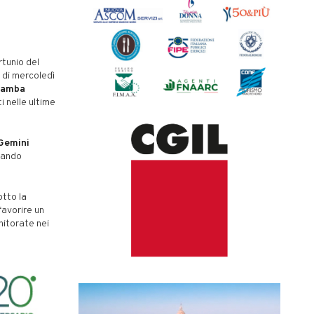
rtunio del
 di mercoledì
 gamba
 nelle ultime
 Gemini
tando
tto la
favorire un
nitorate nei