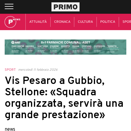
ATTUALITÀ
CRONACA
CULTURA
POLITICA
SPO
SPORT
mercoledì 11 febbraio 2026
Vis Pesaro a Gubbio,
Stellone: «Squadra
organizzata, servirà una
grande prestazione»
news