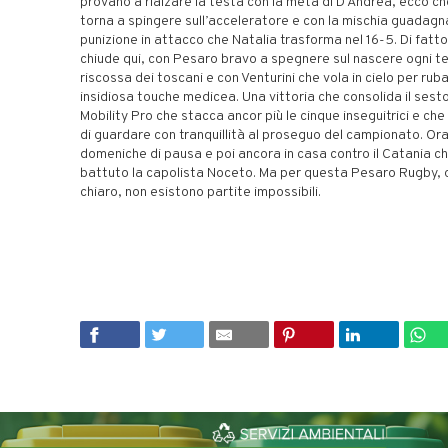
provano a rialzare la testa con la meta di D’Andrea, ecco c
torna a spingere sull’acceleratore e con la mischia guadagna
punizione in attacco che Natalia trasforma nel 16-5. Di fatto 
chiude qui, con Pesaro bravo a spegnere sul nascere ogni te
riscossa dei toscani e con Venturini che vola in cielo per ruba
insidiosa touche medicea. Una vittoria che consolida il sest
Mobility Pro che stacca ancor più le cinque inseguitrici e ch
di guardare con tranquillità al proseguo del campionato. Or
domeniche di pausa e poi ancora in casa contro il Catania c
battuto la capolista Noceto. Ma per questa Pesaro Rugby, 
chiaro, non esistono partite impossibili.