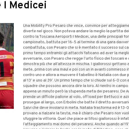
 I Medicei
Una Mobility Pro Pesaro che vince, convince per atteggiam
diverte nel gioco. Non poteva andare la meglio la partita dei
contro la Toscana Aeroporti I Medicei, una delle principali fo
campionato, battuta per 16-5 al termine di una gara davve
combattuta, con Pesaro che si è meritato il successo sul c
primo tempo entrambi gli attacchi faticano ad aver la meglio
avversarie, con Pesaro che regge l’urto fisico dei toscani e 
dimostra più che all’altezza in mischia. I giallorossi gettano 
mete, prima con una maul e poi con un in avanti commesso i
contro uno e allora a muovere il tabellino è Natalia con due 
al 13’ e uno al 39’. Un primo tempo che si chiude sul 6-0 con
squadre che possono ancora dire la loro. Al rientro in camp
appena un minuto però la stupenda meta dei pesaresi. De A
prende un difficile pallone al volo, off load per Bettucci e az
prosegue al largo, con Erbolini che batte il diretto avversari
Salvi che deve involarsi in meta. Natalia trasforma ed è 13-0.
provano a rialzare la testa, ma è chiaro che Pesaro non vuol
sfuggire la vittoria. Quel che piace ai tifosi giallorossi è infat
l’atteggiamento mai domo dei pesaresi. Anche quando al 19’ 