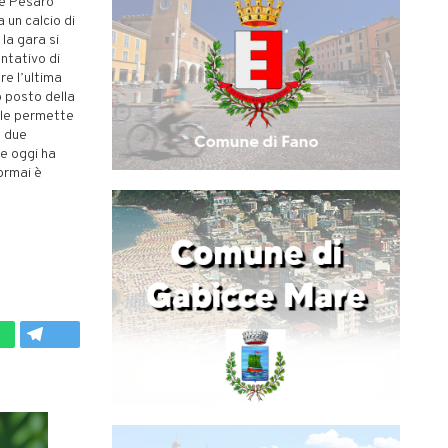
he Pesaro
 un calcio di
la gara si
ntativo di
re l’ultima
o posto della
e le permette
a due
he oggi ha
ormai è