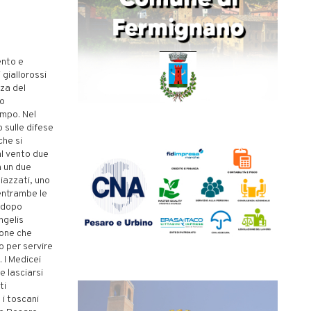
ento e
 giallorossi
rza del
ro
ampo. Nel
 sulle difese
che si
al vento due
n un due
piazzati, uno
 entrambe le
o dopo
ngelis
ione che
o per servire
 I Medicei
e lasciarsi
ti
i toscani