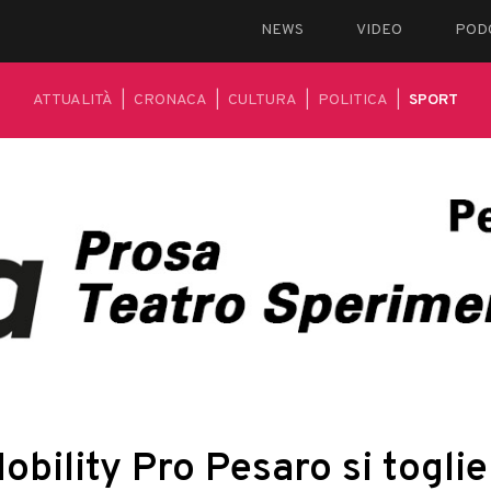
NEWS
VIDEO
POD
ATTUALITÀ
|
CRONACA
|
CULTURA
|
POLITICA
|
SPORT
obility Pro Pesaro si toglie