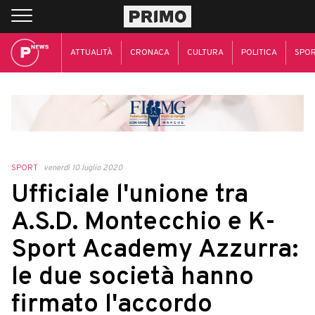
ATTUALITÀ
CRONACA
CULTURA
POLITICA
SPO
SPORT
venerdì 10 luglio 2020
Ufficiale l'unione tra
A.S.D. Montecchio e K-
Sport Academy Azzurra:
le due società hanno
firmato l'accordo