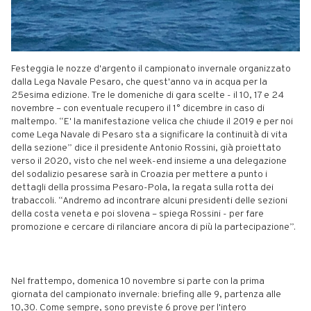
Festeggia le nozze d'argento il campionato invernale organizzato
dalla Lega Navale Pesaro, che quest'anno va in acqua per la
25esima edizione. Tre le domeniche di gara scelte - il 10, 17 e 24
novembre – con eventuale recupero il 1° dicembre in caso di
maltempo. “E' la manifestazione velica che chiude il 2019 e per noi
come Lega Navale di Pesaro sta a significare la continuità di vita
della sezione” dice il presidente Antonio Rossini, già proiettato
verso il 2020, visto che nel week-end insieme a una delegazione
del sodalizio pesarese sarà in Croazia per mettere a punto i
dettagli della prossima Pesaro-Pola, la regata sulla rotta dei
trabaccoli. “Andremo ad incontrare alcuni presidenti delle sezioni
della costa veneta e poi slovena – spiega Rossini - per fare
promozione e cercare di rilanciare ancora di più la partecipazione”.
Nel frattempo, domenica 10 novembre si parte con la prima
giornata del campionato invernale: briefing alle 9, partenza alle
10,30. Come sempre, sono previste 6 prove per l'intero