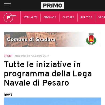
ATTUALITÀ
CRONACA
CULTURA
POLITICA
SPO
SPORT
mercoledì 06 novembre 2019
Tutte le iniziative in
programma della Lega
Navale di Pesaro
news