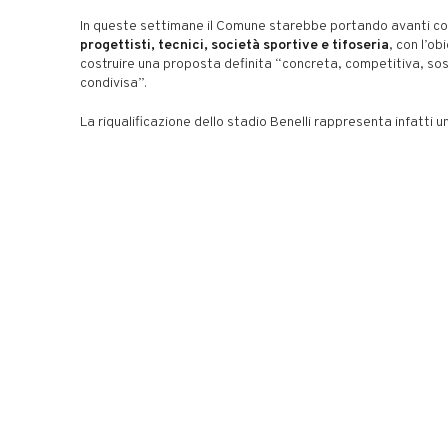
In queste settimane il Comune starebbe portando avanti co
progettisti, tecnici, società sportive e tifoseria
, con l’ob
costruire una proposta definita “concreta, competitiva, sos
condivisa”.
La riqualificazione dello stadio Benelli rappresenta infatti u
interventi considerati prioritari dall’Amministrazione, che i
cogliere tutte le opportunità offerte dai bandi nazionali per
risorse utili alla modernizzazione dell’impianto.
Il bando “Sport e Periferie”, promosso annualmente, viene i
Comune come una delle principali occasioni per avviare il pe
rigenerazione dello stadio. Parallelamente, l’Amministrazio
valutando anche le possibili forme di
cofinanziamento
richi
programma nazionale.
«È prevista una quota di compartecipazione economica – s
Dora e Pozzi – e, nel caso in cui il finanziamento ottenuto n
integralmente l’intervento, il Comune è pronto a fare la pro
Un passaggio che conferma la volontà dell’Amministrazione
concretamente il progetto di rilancio dello storico impianto