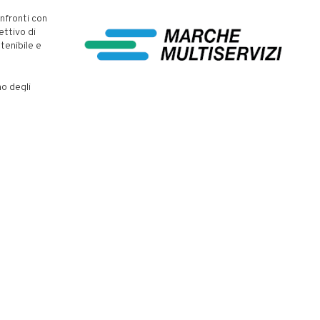
nfronti con
iettivo di
tenibile e
no degli
ntende
 reperire
ndicato dal
rcorso di
ne sta
este dal
piegano Della
on coprisse
pria parte».
 di sostenere
 sportivo