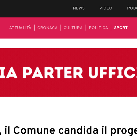
NEWS
VIDEO
POD
ATTUALITÀ
|
CRONACA
|
CULTURA
|
POLITICA
|
SPORT
, il Comune candida il prog