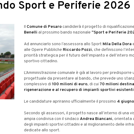
ando Sport e Periferie 2026
Il
Comune di Pesaro
candiderà il progetto di riqualificazion
Benelli
al prossimo bando nazionale
“Sport e Periferie 20
Ad annunciarlo sono l’assessora allo Sport
Mila Della Dora
e
alle Opere Pubbliche
Riccardo Pozzi
, che definiscono l’int
priorità strategica per il futuro dell’impianto e dell’intero 
sportivo cittadino.
L’Amministrazione comunale è già al lavoro per predisporre
progettuale da presentare al bando, che prevede uno sta
complessivo di
100 milioni di euro
, di cui
70 milioni destina
rigenerazione e al recupero di impianti sportivi esistenti
Le candidature apriranno ufficialmente il prossimo
4 giugno
Secondo gli assessori, il progetto nasce all’interno di una vi
ampia condivisa con il sindaco
Andrea Biancani
, orientata a
degli impianti sportivi cittadini e al miglioramento delle infr
dedicate allo sport.