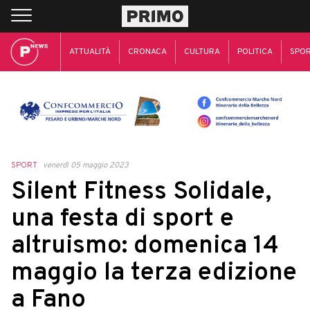
ATTUALITÀ
CRONACA
CULTURA
POLITICA
SPO
SPORT
venerdì 05 maggio 2023
Silent Fitness Solidale,
una festa di sport e
altruismo: domenica 14
maggio la terza edizione
a Fano