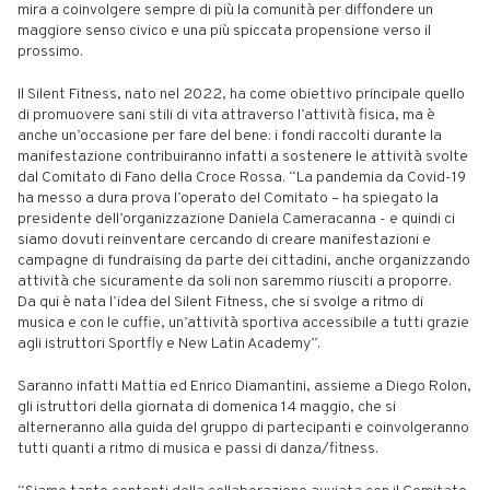
mira a coinvolgere sempre di più la comunità per diffondere un
maggiore senso civico e una più spiccata propensione verso il
prossimo.
Il Silent Fitness, nato nel 2022, ha come obiettivo principale quello
di promuovere sani stili di vita attraverso l’attività fisica, ma è
anche un’occasione per fare del bene: i fondi raccolti durante la
manifestazione contribuiranno infatti a sostenere le attività svolte
dal Comitato di Fano della Croce Rossa. “La pandemia da Covid-19
ha messo a dura prova l’operato del Comitato – ha spiegato la
presidente dell’organizzazione Daniela Cameracanna - e quindi ci
siamo dovuti reinventare cercando di creare manifestazioni e
campagne di fundraising da parte dei cittadini, anche organizzando
attività che sicuramente da soli non saremmo riusciti a proporre.
Da qui è nata l’idea del Silent Fitness, che si svolge a ritmo di
musica e con le cuffie, un’attività sportiva accessibile a tutti grazie
agli istruttori Sportfly e New Latin Academy”.
Saranno infatti Mattia ed Enrico Diamantini, assieme a Diego Rolon,
gli istruttori della giornata di domenica 14 maggio, che si
alterneranno alla guida del gruppo di partecipanti e coinvolgeranno
tutti quanti a ritmo di musica e passi di danza/fitness.