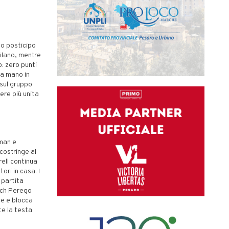
to posticipo
Milano, mentre
: zero punti
la mano in
 sul gruppo
sere più unita
pman e
costringe al
rell continua
ri in casa. I
 partita
ach Perego
ce e blocca
te la testa