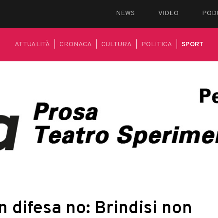
NEWS
VIDEO
POD
ATTUALITÀ
|
CRONACA
|
CULTURA
|
POLITICA
|
SPORT
n difesa no: Brindisi non