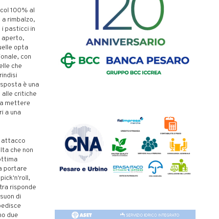
 col 100% al
e a rimbalzo,
 pasticci in
 aperto,
uelle opta
ionale, con
elle che
indisi
risposta è una
 alle critiche
o a mettere
ri a una
n attacco
elta che non
ottima
a portare
ick'n'roll,
ltra risponde
 suon di
spedisce
no due