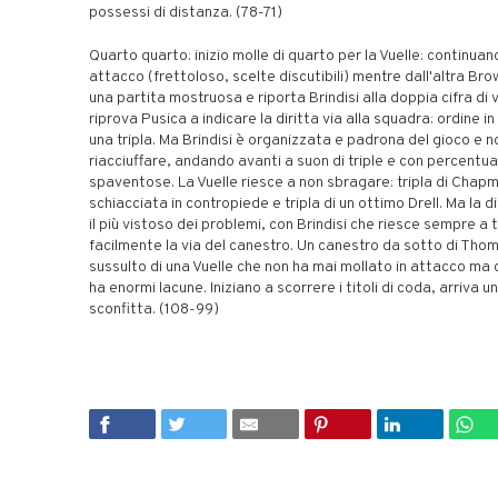
possessi di distanza. (78-71)
Quarto quarto: inizio molle di quarto per la Vuelle: continuano
attacco (frettoloso, scelte discutibili) mentre dall'altra Br
una partita mostruosa e riporta Brindisi alla doppia cifra di 
riprova Pusica a indicare la diritta via alla squadra: ordine i
una tripla. Ma Brindisi è organizzata e padrona del gioco e no
riacciuffare, andando avanti a suon di triple e con percentua
spaventose. La Vuelle riesce a non sbragare: tripla di Chap
schiacciata in contropiede e tripla di un ottimo Drell. Ma la 
il più vistoso dei problemi, con Brindisi che riesce sempre a 
facilmente la via del canestro. Un canestro da sotto di Thom
sussulto di una Vuelle che non ha mai mollato in attacco ma 
ha enormi lacune. Iniziano a scorrere i titoli di coda, arriva un
sconfitta. (108-99)