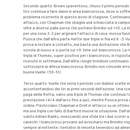
Secondo quarto: Brown spaventoso, chiuso il primo periodo
tiro continua a fare danni in area biancorossa, dove si soffr
problema ricorrente di questo avvio di stagione. Continuano i
attacco, con Chapman che sbaglia una schiacciata a campo
oltre a diverse palle perse che portano Brindisi sul +10. La V
per una zona 3-2 per arginare l'attacco di casa: mossa funz
Pusica che dall'altra parte mette due triple in fila ed è -3. Vu
prova a restare a contatto, ma basta una distrazione che Br
scivola di nuovo e si porta sul +9: time out biancorosso. La 
tripla di Thomas, super positivo per i biancorossi, in risposta
ricevute in settimana. Dall'altra i lunghi brindisini continuan
sottosopra la difesa biancorossa. Brindisi non concede erro
buona Vuelle. (59-51)
Terzo quarto: Vuelle che inizia il periodo con dubbie scelte i
accontentandosi dei tiri ai primi secondi dell'azione. Una sc
paga della fretta, salvo una tripla di Thomas che continua l'
prestazione (4/4 dall'arco fino a qui), mentre Pusica prova 
ordine. Pasticciano Chapman e Drell in attacco su un ottimo p
ma una tripla con fallo di Barford muove la situazione. Dall'a
subito Adrien Banks, innescando una sfida tra i due scorer a
canestri. I biancorossi provano ad avvicinarsi ma Brindisi ri
sempre al mittente i tentativi di rimonta tenendosi ad alme