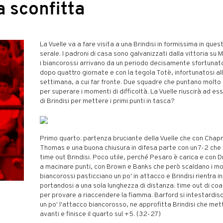
a sconfitta
La Vuelle va a fare visita a una Brindisi in formissima in ques
serale. I padroni di casa sono galvanizzati dalla vittoria su 
i biancorossi arrivano da un periodo decisamente sfortunato
dopo quattro giornate e con la tegola Totè, infortunatosi al
settimana, a cui far fronte. Due squadre che puntano molto
per superare i momenti di difficoltà. La Vuelle riuscirà ad es
di Brindisi per mettere i primi punti in tasca?
Primo quarto: partenza bruciante della Vuelle che con Cha
Thomas e una buona chiusura in difesa parte con un 7-2 che 
time out Brindisi. Poco utile, perché Pesaro è carica e con D
a macinare punti, con Brown e Banks che però scaldano i moto
biancorossi pasticciano un po' in attacco e Brindisi rientra in
portandosi a una sola lunghezza di distanza: time out di co
per provare a riaccendere la fiamma. Barford si intestardis
un po' l'attacco biancorosso, ne approfitta Brindisi che met
avanti e finisce il quarto sul +5. (32-27)