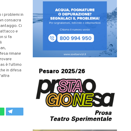
 i problemi in
own consacra
vantaggio. Ci
n attacco e
n si fa
li
man,
difesa rimane
trovare
as è l'ultimo
che in difesa
'altra