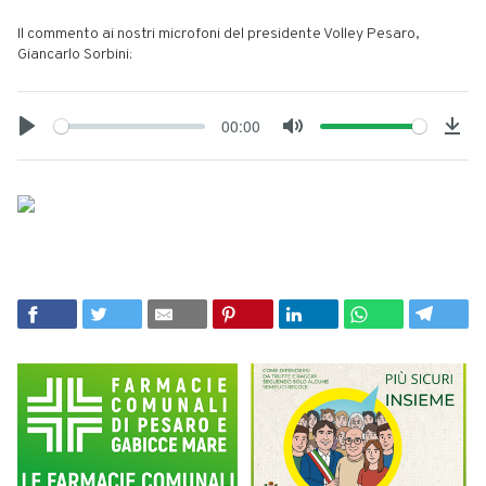
Il commento ai nostri microfoni del presidente Volley Pesaro,
Giancarlo Sorbini:
00:00
Play
Mute
Dow