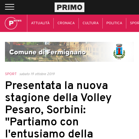
ATTUALITÀ
CRONACA
CULTURA
POLITICA
SPO
SPORT
sabato 19 ottobre 2019
Presentata la nuova
stagione della Volley
Pesaro, Sorbini:
"Partiamo con
l'entusiamo della