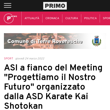
ATTUALITÀ
CRONACA
CULTURA
POLITICA
SPO
SPORT
giovedì 24 marzo 2022
ASI a fianco del Meeting
"Progettiamo il Nostro
Futuro" organizzato
dalla ASD Karate Kai
Shotokan