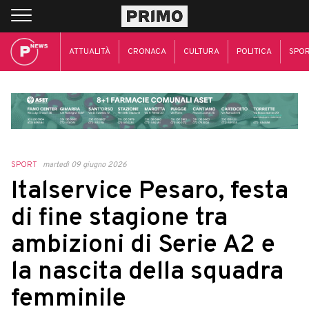
ATTUALITÀ
CRONACA
CULTURA
POLITICA
SPO
SPORT
martedì 09 giugno 2026
Italservice Pesaro, festa
di fine stagione tra
ambizioni di Serie A2 e
la nascita della squadra
femminile