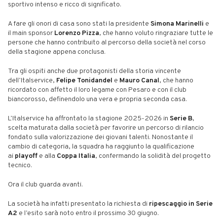
sportivo intenso e ricco di significato.
A fare gli onori di casa sono stati la presidente
Simona Marinelli
e
il main sponsor
Lorenzo Pizza
, che hanno voluto ringraziare tutte le
persone che hanno contribuito al percorso della società nel corso
della stagione appena conclusa.
Tra gli ospiti anche due protagonisti della storia vincente
dell’Italservice,
Felipe Tonidandel
e
Mauro Canal
, che hanno
ricordato con affetto il loro legame con Pesaro e con il club
biancorosso, definendolo una vera e propria seconda casa.
L’Italservice ha affrontato la stagione 2025-2026 in
Serie B
,
scelta maturata dalla società per favorire un percorso di rilancio
fondato sulla valorizzazione dei giovani talenti. Nonostante il
cambio di categoria, la squadra ha raggiunto la qualificazione
ai
playoff
e alla
Coppa Italia
, confermando la solidità del progetto
tecnico.
Ora il club guarda avanti.
La società ha infatti presentato la richiesta di
ripescaggio in Serie
A2
e l’esito sarà noto entro il prossimo 30 giugno.